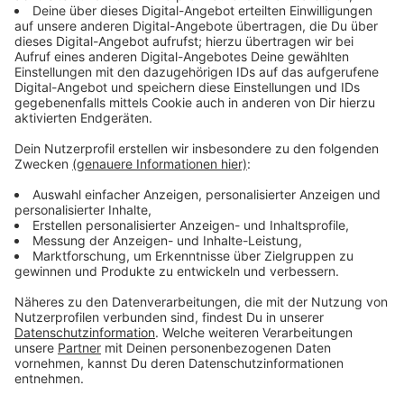
Veranstaltungen wegen des Corona-Virus ausgefallen.
Und es nimmt weiter kein Ende. In Coesfeld bleibt in
den kommenden Tagen die Bürgerhalle abends
häufiger unbesucht. Weil gleich mehrere Veranstalter
heute ihre Feste abgesagt haben. Die SG Coesfeld
verschiebt ihren für Samstag geplanten Sportlerball in
der Bürgerhalle und sucht gemeinsam mit der Stadt
jetzt nach einem neuen Termin dafür. Die Stadt
Coesfeld selbst hat zudem ihren Stadtempfang heute
in einer Woche in der Bürgerhalle abgesagt. Sie
verschiebt außerdem die Verleihung der
Ehrenamtspreise.
Münsterlandweit hat der Kreis Coesfeld die meisten
Fälle. Zwei Schulen sind hier geschlossen, die
Geschwister-Scholl-Realschule in Senden und das
Gymnasium Canisianum in Lüdinghausen. Die Schüler
sind für eineinhalb Wochen zuhause. Lernen müssen sie