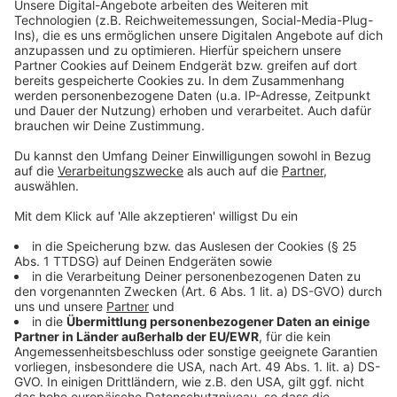
dennoch. Das Team um Schulleiter Michael Dahmen
hat gerade zusammengesessen und das Vorgehen
besprochen. Die Schüler erhalten jetzt den Zugang zu
einer Plattform im Internet, um miteinander
kommunizieren zu können. Sie bekommen Aufgaben
zugeschickt, die sie erledigen müssen. Das
Schulleiter-Büro und das Sekretariat bleiben
stundenweise besetzt, um unter anderem Antworten
auf Nachfragen zu geben. Die Schüler des Canisianum
sollten die häusliche Quarantäne ernst nehmen und
zuhause bleiben. Andere Familienangehörige sind nicht
betroffen.
Im Nachbarkreis Steinfurt ist bei einem Schüler und
einem Lehrer das Corona-Virus nachgewiesen worden.
Sie kehrten am Freitag von einer Schulfahrt aus dem
italienischen Südtirol zurück. Über 100 Schüler und 10