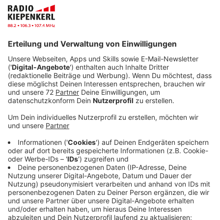
Sendener Sportvereine reagieren darauf deswegen
jetzt: Beim VfL Senden finden die meisten
Trainingseinheiten nicht statt. Nur zur Vorsicht, sagt
der Vorstand. Bei Blau-Weiß Ottmarsbocholt gibt es
nur in den Sportarten, wo sich Kontakt nicht vermeiden
lässt, kein Training. Wie Fußball, Turnen und Volleyball.
Anders beim Tischtennis: Hier geht's noch weiter. Weil
es keinen unmittelbaren Kontakt gibt. Beim ASV
Senden entscheidet jede Sportart für sich, ob sie
weiter macht. Neben dem Training fallen auch immer
mehr Veranstaltungen aus. Nordkirchen verschiebt
seinen Holland-Markt vom kommenden Sonntag auf
den ersten Sonntag im Juli.
Jetzt am Wochenende sind schon eine ganze Reihe