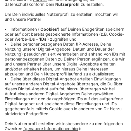
Anzeige
Neben Bützchen wandern auch Grippeviren von dem
einen zum andern. Um vorzubeugen, erinnert die
Kassenärztliche Vereinigung jetzt noch mal an
die Grippeschutz-Impfung... Bei einer Ansteckung ist
es möglich, den Krankheitsverlauf abzuschwächen.
Das Kreisgesundheitsamt meldet seit Beginn des
Jahres rund 190 Erkrankte, vor einem Jahr im gleichen
Zeitraum waren es noch etwas weniger. Aber der
Kreisarzt geht davon aus, dass die richtige Grippewelle
noch kommt. Lassen Sie sich nicht mitreißen. Also,
besser jetzt impfen, als gar nicht! Ganz wichtig ist die
frühzeitige Grippeschutz-Impfung für Patienten über
60 Jahre, chronisch Kranke oder Schwangere.