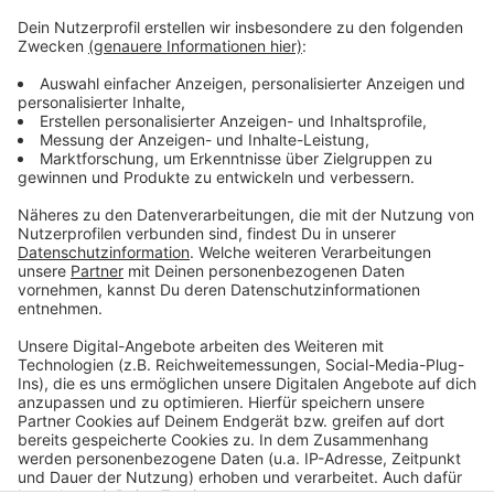
vor, wie viele junge Menschen noch auf der Suche nach
einer Lehrstelle sind. Gut 900 Jugendliche hatten mit
ihren Bewerbungen bislang keinen Erfolg. Kein Grund zu
resignieren, sagt die Arbeitsagentur. Vieles sei noch
möglich, denn in ihrem Bezirk gibt es noch fast 2200
unbesetzte Lehrstellen. Wer bei der Auswahl des
Ausbildungsberufes offen und bereit sei Fahrtwege in
Kauf zu nehmen, habe sehr gute Chancen noch etwas
zu finden.
Anzeige
Anzeige