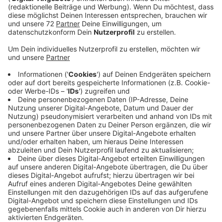
Anzeige
Im Juni waren bei ihr ähnlich viele Menschen arbeitslos
gemeldet wie im Vormonat. Die Arbeitslosenquote
liegt unverändert bei 4,2 Prozent. Unternehmen
suchen Mitarbeiter, sind aber weiter zurückhaltend. Im
Juni meldeten sie etwas weniger offene Stellen als
zur selben Zeit im Vorjahr.
Anzeige
Unbesetzte Lehrstellen
Anzeige
Das neue Ausbildungsjahr startet in einem Monat
offiziell. Heute stellt die Coesfelder Arbeitsagentur