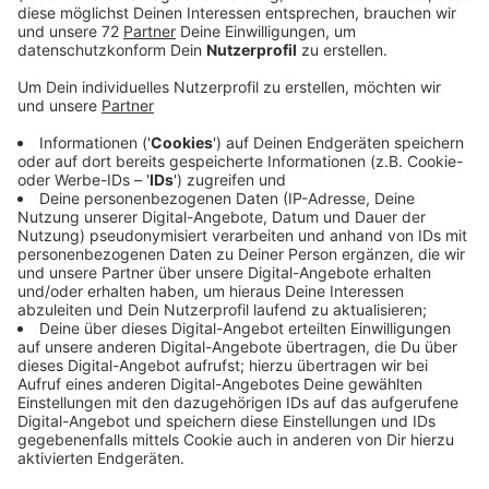
Verglichen mit dem Vormonat sank die Zahl der
arbeitslos gemeldeten Menschen um fast 2 Prozent.
Im Vergleich zum Mai des Vorjahres ging die Zahl sogar
um knapp über 10 Prozent zurück. Dass sich
gleichzeitig rund 1050 Menschen neu arbeitslos
melden mussten, sieht der Leiter der Agentur für
Arbeit in Coesfeld nicht als Negativtrend. Das sei nicht
immer auf wirtschaftliche Sparzwänge
zurückzuführen. Entscheidend sei eine Dynamik auf
dem Arbeitsmarkt. Auch wenn Arbeitgeber im Mai
etwas weniger offene Stellen gemeldet haben als im
April, waren es gleichzeitig etwas mehr als noch vor
einem Jahr. Die Arbeitsagentur setzt darauf, dass
Arbeitgeber in Zukunft weniger zurückhaltend sind.
Erste Unternehmen investierten schon gezielt in neues
Personal. Das gebe Hoffnung für eine mögliche
Kehrtwende. Menschen, die noch auf der Suche sind,