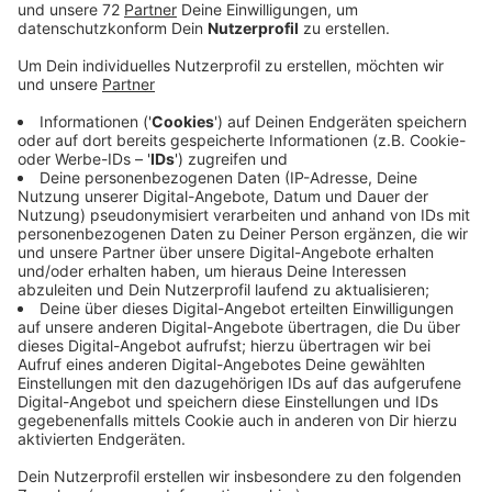
Das wollten die Industrie- und Handelskammer und die
Handwerkskammer für den Kreis Coesfeld wissen. Sie
stellen heute Umfrage-Ergebnisse vor. Fast jeder
vierte Azubi würde danach zum Start seiner Ausbildung
gerne in ein Wohnheimzimmer in der Nähe ziehen. Das
ist zentrales Ergebnis der Umfrage. Doch bezahlbare
Wohnungen sind Mangelware. Fast die Hälfte der
Befragten würde für ein Zimmer bis zu 200 Euro
zahlen, mehr als 400 Euro sind für die meisten aber
nicht drin. Für die meisten Befragten ist der Weg zum
Betrieb weit. Rund ein Drittel nimmt jeden Morgen eine
Fahrtzeit von mindestens einer halben Stunde auf sich.
Jeder zehnte braucht sogar über eine Stunde bis zum
Betrieb. Die Konsequenz der Umfrage: Die IHK und die
Handwerkskammer setzen sich verstärkt für den Bau
von Wohnheimen ein. Hier seien Betriebe, Investoren
und Städte und Gemeinden gefragt.