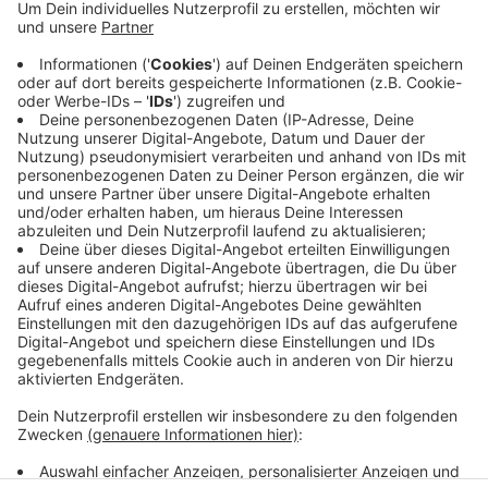
Die Ersatzbusse sind deutlich länger unterwegs. Ein
Beispiel. Sie sind von Davensberg aus in einer knappen
dreiviertel Stunde in Dortmund. Mit dem Bus dauert
die Fahrt gut vierzig Minuten länger. Morgen fahren die
Züge wieder normal. Am kommenden Sonntag sind
dann ab dem Nachmittag die Busse wieder im Einsatz.
Den Ersatzfahrplan finden Sie
HIER.
Anzeige
Anzeige