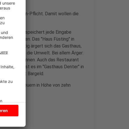
ue Kassenbon-Pflicht. Damit wollen die
ystem. Das speichert jede Eingabe
n manipulieren. Das "Haus Füsting" in
. Gleichzeitig ärgert sich das Gasthaus,
rwust belaste die Umwelt. Bei allem Ärger:
eld zahlen können. Auch das Restaurant
en. Ähnlich ist es im "Gasthaus Denter" in
e ihr Bier mit Bargeld.
 jährlich Steuern in Höhe von zehn
e Gesetz.