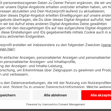
Der Gasthof reagiert damit unter anderem auf die ne
Finanzbehörden Steuerbetrüger schneller entlarven.
Zu dem neuen Gesetz gehört auch ein neues Kassens
mehrfach ab. Das soll ausschließen, dass Wirte Kasse
Havixbeck hat das System jetzt ganz neu angeschafft
die Bonpflicht sei unnötig und der zusätzliche Papie
Kunden sollen hier trotzdem weiterhin auch mit Barg
"Zum Coesfelder Berg" in Coesfeld will daran festhalt
Nottuln. Vor allem an der Theke zahlen hier viele Gäst
Der Bundesrechnungshof schätzt, dass an den Kassen
Milliarden Euro hinterzogen werden. Deshalb das neu
Anzeige