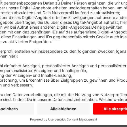
Anzeige
Grund sind umfangreiche Arbeiten an den Gleisen. Er
fahren die Züge wieder wie gewohnt. Doch das ist n
es weiter, dann fahren wieder das ganze Wochenende
Düsseldorf nach Osnabrück und zurück fahren durch di
Coesfeld ist Dülmen. Damit noch nicht genug: In de
die Bahn die Bauarbeiten. Dann ersetzen Busse die
Münster.
Alle Ersatzfahrpläne finden Sie
hier
.
Anzeige