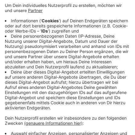
Anzeige
Diese hat eine eigene Verkehrszentrale von Straßen
NRW entwickelt. Die Bahn und Städte und Gemeinden
tragen auf dieser Plattform ihre Baustellen ein - so
lassen sie sich besser koordinieren und planen. Das soll
künftig Pendler entlasten und für weniger Staus
sorgen. Insgesamt machen bei der Aktion 24 Städte
und Kreise in Nordrhein Westfalen mit.
Anzeige