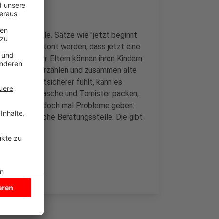
llung zur Schule. Sätze wie "jetzt beginnt
ssen sollte betont werden, dass jetzt eine
 lernen werden. Eltern können ihren Kindern
en Schulzeit erzählen und zusammen alte
immer selbstsicherer fühlt, kann es
cken, Sporttasche und Tornister packen,
en. Sollte es doch mal Probleme geben:
ulpsychologische Beratungsstelle. Die gibt