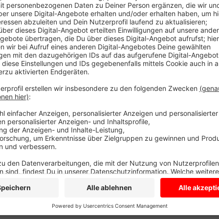
Anzeige
Wichtig sei: vermitteln Sie eine positive Grundeinste
der Ernst des Lebens" seien nicht hilfreich. Stattde
neue, spannende Zeit beginnt, in der Kinder sehr viel
auch Angst nehmen, indem sie gutes aus ihrer eigen
Fotos von damals durchschauen. Damit das Kind sich 
kleine Aufgaben auch zuhause übernehmen: Tisch de
Anziehsachen für den nächsten Tag selbst raussuch
mit Lehrern sprechen, bei Bedarf helfe auch die sch
es in jedem Kreis bzw. jeder kreisfreien Stadt.
Anzeige