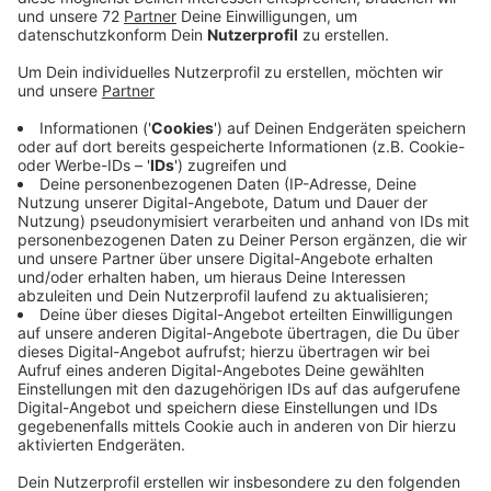
Nur vereinzelt gab es kleine Unfälle, sagt der
Rettungsdienst. Dass das so ist, liegt unter anderem
auch an den strengen Kontrollen der Bezirksregierung
in den Geschäften im Kreis Coesfeld. Sie hat jetzt ihre
Bilanz vorgestellt die fällt durchwachsen aus. Die
Experten der Bezirksregierung haben über 60
Geschäfte und Händler bei uns im Kreis Coesfeld
überprüft. Und beunruhigend: In gut jedem vierten
Geschäft gab es Mängel und Sicherheitsrisiken. Das
ist eine relativ hohe Quote. Häufigstes Problem war,
dass Fluchtwege nicht frei geräumt waren. Das war in
fast der Hälfte aller Läden, in denen es Mängel gab,
der Fall. Fluchtwege sind wichtig in Geschäften, die
explosionsfähige Ware verkaufen. Ebenso wie
funktionierende Feuerlöscher oder anderen
Maßnahmen, um mögliche Feuer oder Brände zu
bekämpfen. Das war das zweithäufigste Problem
kreisweit. Alle betroffenen Geschäfte bekamen jetzt