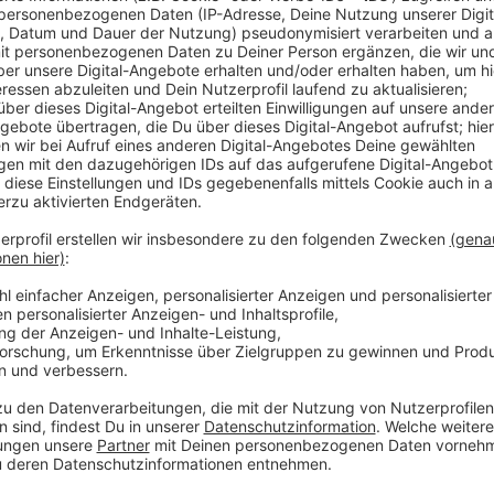
Anzeige
Am Rupert-Neudeck-Gymnasium in Nottuln, der Ludg
Joseph-Haydn-Gymnasium in Senden gibt es bislang 
ausfallen. Bei den Schülern gebe es seit dieser Woc
Joseph-Haydn-Gymnasium in Senden. Aktuell sind fünf
Gesamtschule mit ihren Standorten in Olfen und Datt
Test im Kollegium nach den Weihnachtsferien. Spürb
den Schülern an Fahrt gewinnt, sagt Schulleiter Jer
musste eine Klasse nach mehreren Fällen in Quarantä
Jutta Glanemann, Leiterin des Nottulner Gymnasiums 
Quarantäne, weil er infiziert ist. Bei den Schülern wa
negativ. Es gibt allerdings einzelne Schüler, die nach
sind. Die Ludgerigrundschule in Lüdinghausen spricht
sich die Situation weiter entwickelt, sei nicht abzuse
verantwortungsvoll und testeten sich und die Kinder