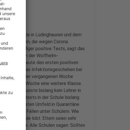
erigrundschule in Lüdinghausen und dem
keine Kollegen, die wegen Corona
he etwas häufiger positive Tests, sagt das
 Infiziert. An der Wolfhelm-
eln gibt es heute den ersten positiven
ar sei, dass das Infektionsgeschehen bei
ome Biele. In der vergangenen Woche
ne, in dieser Woche eine weitere Klasse.
sagt: Hier musste bislang kein Lehrer in
ren die Selbsttests in der Schule bislang
 Fällen im privaten Umfeld in Quarantäne
 von wenigen Fällen unter Schülern. Wie
hen. Die Schule lobt: Eltern seien sehr
 auch zuhause. Alle Schulen sagen: Sollten