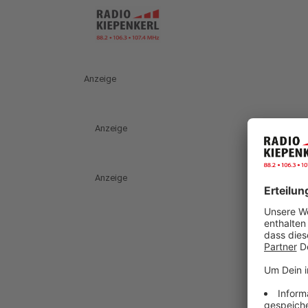
Anzeige
Anzeige
Anzeige