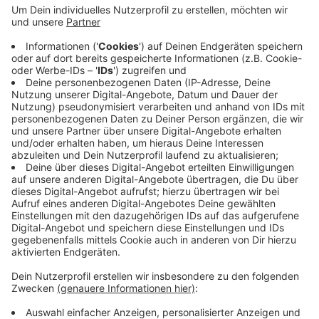
Umso wichtiger ist es, nicht nur Stammgäste sondern
auch neue Kurzurlauber zu locken. Touristiker wollen
damit mit dem Highlight der Region, den Burgen und
Schlössern punkten. Mit dem Fahrrad auf der Burgen-
und Schlösserroute immer wieder Station machen,
Stempel sammeln und am Ende etwas gewinnen. Das
ist eine neue Aktion. Mit dabei ist die Burg
Lüdinghausen, das Schloss Nordkirchen und die
Kovenburg in Billerbeck. Mehr Infos gibt es
HIER
.
Anzeige
Anzeige