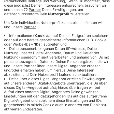
Anzeige
Das Unternehmen hat aktiv Werbung gemacht. Auch
aktive Fahrer haben potentielle neue Fahrer
angesprochen. Und ein bisschen Glück war auch dabei.
Das Busunternehmen arbeitet eng mit der Agentur für
Arbeit zusammen. Hier hatten sich einige
Arbeitssuchende gemeldet, die frisch in die Region
gezogen sind. Auch über die Jobbörse hat das
Unternehmen so einige Fahrer gefunden. Der
ausgedünnte Samstagsfahrplan galt gut anderthalb
Jahre. Vor allem auf der Linie Havixbeck-Münster sind
Fahrten weggefallen - vor allem abends. Seit
Mitternacht fahren die Busse auf den Linien Coesfeld-
Nottuln, Havixbeck-Münster und Nottuln-Münster
wieder nach dem normalen Fahrplan und damit wieder