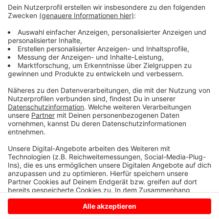
öfters hin und her.
Die aktuellen Fahrpläne finden Sie hier:
R 62 Coe - Darup - Nottuln
R 63 MS - Roxel - Nottuln
R 64 Havixbeck - Hohenholte - MS
Anzeige
Anzeige
Anzeige