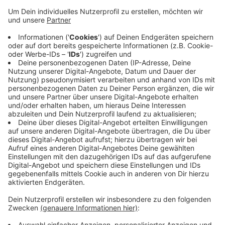
Deshalb sind von ca. 10 Uhr auf der Bahnstrecke
Enschede -Lüdinghausen – Dortmund. Ersatzbusse
zwischen Coesfeld und Dortmund im Einsatz. Fahrzeit:
fast zweieinhalb Stunden. Morgen zum Berufsverkehr
fahren die Züge zumindest wieder bis Lünen. Auf der
Strecke Coesfeld – Reken – Dorsten gehen die
Bauarbeiten heute in den Endspurt. Morgen fahren die
meisten Züge wieder zwischen Coesfeld und Dorsten.
Hier sind seit einer Woche Busse unterwegs. Den
Ersatzfahrplan finden Sie
HIER
.
Anzeige