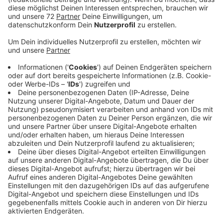
Viele von Ihnen planen Ausflüge mit der Familie, viele
Ausflügler reisen mit dem Wohnmobil in den Kreis
Coesfeld. Und das gute ist, dass die Städte und
Gemeinden dranbleiben und mehr Parkplätze schaffen
und damit mehr Auswahl besteht. In Dülmen
beispielsweise hat ja am Düb ein neuer großer,
moderner Parkplatz für Wohnmobile eröffnet. Und die
erste richtige Saison steht bevor. Der Platz ist schon
gut belegt und reserviert, aber es ist auch noch etwas
frei. In Nordkirchen gibt es einen Parkplatz für
Wohnmobile in der Straße am Gorbach. Reservieren ist
hier nicht möglich, es ist ein Glückspiel für Wohnmobil-
Urlauber – entweder ist der Platz frei, oder sie müssen
weitersuchen. Auf dem Campingplatz von Frank Braun
in der Lüdinghauser Bauerschaft Beerenbrock ist
bereits alles belegt. Hier reservieren die Urlauber
bereits weit im Voraus einen Platz. Auch auf dem
Platz am Kanalufer in Lüdinghausen gibt es keine
Lücken mehr. Übrigens, hier kommen Familien extra