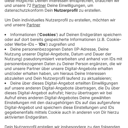
Das ist auch gut so, aber dennoch fordern die
Einschnitte Familien heraus. Die Caritas für den Kreis
bietet Gespräche an, damit es gar nicht erst zu einem
Lagerkoller kommt. Bislang haben wirklich viele
Menschen das Angebot genutzt. Heute zieht der
Caritasverband eine Bilanz der ersten Woche. In
kürzester Zeit mussten sich Eltern neu organisieren.
Dabei helfen klare Alltagsstrukturen und ein guter
Wechsel aus Arbeits- und Erholungszeiten. Das fordert
Alleinerziehende und Eltern in für den Alltag wichtigen
Berufen heraus. Es ist aber nötig, um entspannt zu
bleiben. Die Psychologen der Caritas geben Tipps, um
kleinen Kindern die Situation zu erklären, sie im Blick zu
behalten und zu beruhigen. Die Berater der Caritas
haben zwar alle persönlichen Angebote eingestampft,
sie sind aber weiterhin telefonisch unter 02541/72050