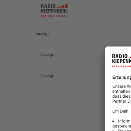
Anzeige
Anzeige
Anzeige