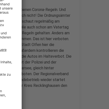
ll vorgeschriebenen Corona-Regeln. Und
 geht natürlich nicht! Die Ordnungsämter
eispielsweise schaut regelmäßig am
nem Wetter. Wie auch schon am Vatertag
nschen an die Regeln gehalten. Anders am
en und Schwimmen. Das ist hier verboten.
ngsamt der Stadt Olfen hier die
geszeiten. Außerdem kontrollieren die
ange stehen die Autos im Halteverbot. Die
er anderem mit der Polizei und der
ist der Silbersee, gleich hinter
 zur Zeit verboten. Der Regionalverband
. Wann der Badebetrieb wieder startet
treiber und der Kreis Recklinghausen den