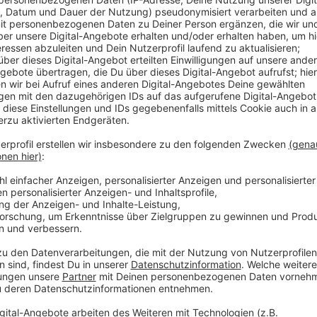
Da vergisst der ein oder andere leicht mal die aktue
schwupps liegt Picknickdecke an Picknickdecke. Das
kontrollieren. Das Ordnungsamt der Stadt Dülmen b
Bulderner See vorbei, ein Besuchermagnet bei schö
und am 1. Mai. Und da habe sich der Großteil der Me
Lippestrand in Olfen. Größere Gruppen die sich treff
Wegen der Vorfälle am Vatertag verstärkt das Ordnu
Kontrollen deutlich. Und das zu unterschiedlichen Ta
Mitarbeiter die Parksituation. Stoßstange an Stoßst
Stadt plant zur Zeit einen Runden Tisch. Sie will unt
Naturschutzbehörde Lösungen erarbeiten. Abgesperrt 
Hausdülmen, nicht. Trotzdem ist das Schwimmen hier
Ruhr prüft aktuell Hygiene- und Sicherheitskonzepte
steht noch nicht fest. Bis dahin kontrollieren der Be
Strand.