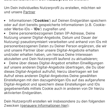
Heute Vormittag bis um 14 Uhr beantwortet die NRW-
Spitzenkandidatin der Partei Volt, Frances
Noltekuhlemann, in der Coesfelder Fußgängerzone
Fragen. Und in Münster spricht am Nachmittag ab 14
Uhr der Kanzlerkandidat der Grünen, Robert Habeck.
Die Partei erwartet bis zu 5000 Menschen in der Halle
Münsterland.
Kanzler Olaf Scholz von der SPD war bereits in
Münster. Der Kanzlerkandidat von CDU und CSU,
Friedrich Merz, besuchte Heek im Nachbarkreis
Borken.
Anzeige