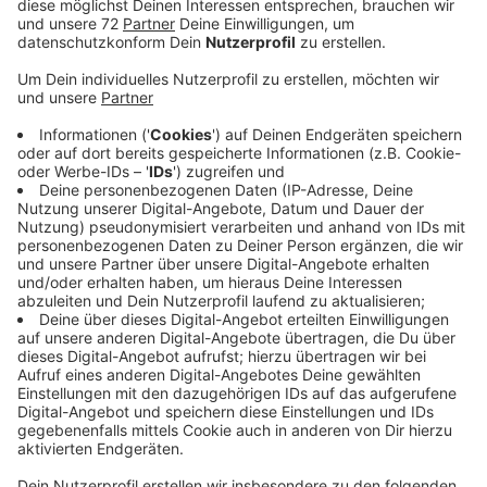
Anzeige
Viele Menschen sind noch auf der Suche nach
Geschenken und stöbern durch die Läden.
Händlerinnen und Händler in den Städten und
Gemeinden sind auf einen Ansturm eingestellt. Viele
Kundinnen und Kunden achten
heute
nicht unbedingt
auf den Preis, sagt Tobias Buller-Langhorst vom
Handelsverband für den Kreis. "Das dürfte der
umsatzstärkste Samstag vor Weihnachten sein. Die
letzten Samstage waren eher etwas verhalten."
Buller-Langhorst rechnet damit, dass heute vor allem
"Artikel bis zu einem Wert von 100 Euro gefragt" sein
werden. Taschen und Rucksäcke, Parfümerie- und
Buchartikel nennt er als Beispiele.