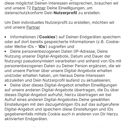
Traurige Spitzenreiter sind der Nachbarkreis Borken
und die Nachbarstadt Münster mit über 350
Infektionen. Im Kreis Coesfeld und dem Münsterland
baut die kassenärztliche Vereinigung gerade Corona-
Behandlungszentren auf. Sie sollen flächendeckend im
Kreis Coesfeld und dem Münsterland entstehen, die
ersten eröffnen heute im Nachbarkreis Borken. Einmal
in Bocholt und in Legden im Dorf Münsterland. In der
Festscheune, wo sonst viele von Ihnen am
Wochenende tanzen, entstehen mobile
Arztpraxen.Ärzte aus der Gegend wechseln sich hier
ab und kümmern sich um die Patienten. Hier kommen
Menschen hin, die infiziert sind, möglicherweise
infiziert sind oder die Symptome einer Corona-
Infektion haben. Nur diejenigen sollen in die neuen
Behandlungszentren kommen. Es sollen Anlaufstellen