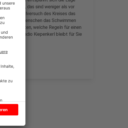
tsamt heute, das sind weniger als vor
gt, im Modellversuch des Kreises das
 Stadt vielen Menschen das Schwimmen
n. Einzelheiten, welche Regeln für einen
rstellen. Radio Kiepenkerl bleibt für Sie