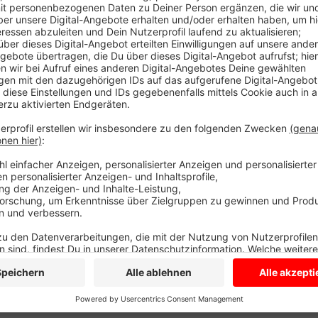
leicht. 29 Neuinfektionen meldet das Kreisgesundhei
einer Woche. Heute hat die Stadt Lüdinghausen gesa
Klutenseebad ab Montag zu öffnen. Damit will die
wieder ermöglichen. Letzte Abstimmungen dazu laufe
Besuch des Klutenseebades gelten, will sie Morgen vo
natürlich dran.
Anzeige