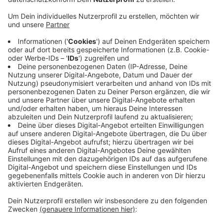
Anzeige
Es handelt sich um einen Mitarbeiter des
Schlachtbetriebs. Er befindet sich schon in
Quarantäne, weil er mit anderen Infizierten Kontakt
hatte. Ansonsten hat sich die Corona-Situation extrem
beruhigt. Aktuell gelten nur noch 53 Infizierte als aktiv.
So wenig waren es zuletzt vor über 2 Monaten.
Anzeige