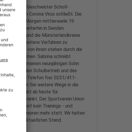
s ist neben der Geschwister Scholl-
s neuartigen Corona Virus schließt. Die
 es bis heute Morgen mittlerweile 19
unkt liegt weiterhin in Senden.
erung Münster und die Münsterlandkreise
glich, um das weitere Verfahren zu
ch groß: Viele von ihnen stehen durch die
euungsproblemen. Sabrina schreibt
te: Ich kann meinen neunjährigen Sohn
ragen rund um den Schulbetrieb und das
etzt ein Info-Telefon frei: 0251/411-
 In Olfen haben Sie weitere Wege in die
Volksbank bleibt ab heute für
iter sind erkrankt. Der Sportverein Union
indet ab sofort kein Trainings - und
oren und A-Junioren mehr statt. Wir halten
lich auf dem aktuellsten Stand.