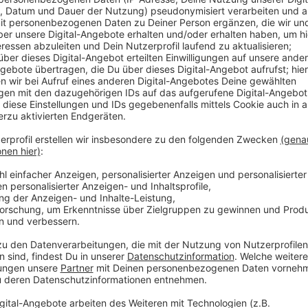
Ein Lehrer hat sich mit dem Corona Virus infiziert. E
Realschule in Senden die zweite Schule, die wegen de
Zahl der Corona-Fälle steigt: Im Kreis Coesfeld gibt
Infektionen und mehrere Verdachtsfälle. Der Schwerp
Münsterlandweit gibt jetzt Fälle. Die Bezirksregeri
haben ihre Krisenstäbe aktiviert. Sie treffen sich tä
besprechen. Die Verunsicherung bei Eltern ist natürli
geschlossenen Schulen schon jetzt vor echten Betr
beispielsweise auf der Radio Kiepenkerl-Facebooksei
nicht einfach 14 Tage allein zuhause lassen... Für F
Corona-Virus schaltet die Bezirksregierung Münster j
4198. Das Virus wirkt sich nicht nur auf Schulen aus.
Nachbarorte für Ihre Bankgeschäfte. Die Filiale der 
voraussichtlich eine Woche geschlossen. Drei Mitarbe
Lüdinghausen informiert auf seiner Internetseite: Es f
Spielbetrieb bei den D-Junioren , C-Junioren , B-Juni
Sie hier bei Radio Kiepenkerl in Sachen Corona natür