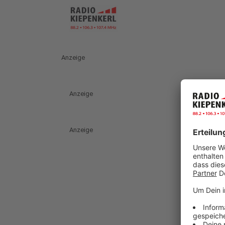
Anzeige
Anzeige
Anzeige