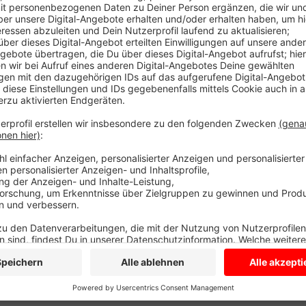
Dienstag gibt es 10 Neuinfektionen mehr im Kreis, da
aktuell bei 1090. Um zu verhindern, dass sich das Cor
sofort neue Regeln. Der Kreis hat sie heute Nachmit
Hochzeiten, runde Geburtstage und Co. außerhalb de
Menschen möglich, sind jetzt nur noch 50 Gäste erla
die ihre Feste bis zum Ende der vergangenen Woch
Das gilt nur, solange der sieben-Tage-Wert im Kreis n
pro 100 tausend Einwohner bei 27.
Anzeige