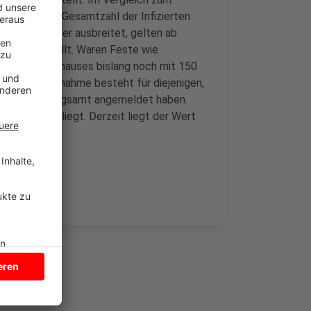
mit liegt die Gesamtzahl der Infizierten
onavirus weiter ausbreitet, gelten ab
tag vorgestellt. Waren Feste wie
s eigenen zuhauses bislang noch mit 150
ubt. Eine Ausnahme besteht für diejenigen,
e beim Ordnungsamt angemeldet haben.
icht über 35 liegt. Derzeit liegt der Wert