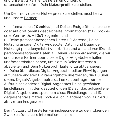
Anzeige
Das Land NRW lockert die Regeln weiter. Wer positiv
ist, muss sich ab sofort nur noch 5 Tage isolieren.
Freitesten müssen Sie sich danach nicht mehr. Ein
guter Schritt, findet Virologe Lutz von Müller von der
Christophorus Klinik in Coesfeld - aber: Er appelliert
auch an den gesunden Menschenverstand. Wer krank
ist, sollte Zuhause bleiben, um niemanden
anzustecken. Wichtig sei auch ein paar Tage nach der
Infektion sicherheitshalber noch eine Maske zu tragen.
Einige erste Bundesländer haben die Isolationspflicht
ja inzwischen schon ganz abgeschafft. Der Virologe
findet es aber gut, dass NRW mit den neuen Regeln
zwar etwas lockert, aber noch nicht komplett. Denn:
gerade jetzt in der kalten Jahreszeit ist die
Infektionsgefahr besonders hoch.