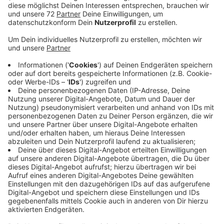
Veröffentlicht:
Samstag, 17.02.2024 07:09
Anzeige
Ein deutliches Zeichen gegen die AfD und jede Form
von Rechtsextremismus war das auf dem
Prinzipalmarkt und dem Domplatz. Lautstark und mit
Plakaten wurde den Gästen des AfD deutlich
gemacht, dass sie hier unerwünscht sind.
Auf einer Bühne an der Lambertikirche gab es Live-
Musik zum Beispiel von der Band Donots und
politische Reden. Es sprachen unter anderem
Politikerinnen wie etwa NRW-Familienministerin
Josefine Paul. Auch Vertreter von Gewerkschaften
und Kirchen waren dabei. "Die AfD kann nur braune
Einfalt wir stehen für bunte Vielfalt", so der Inhalt der