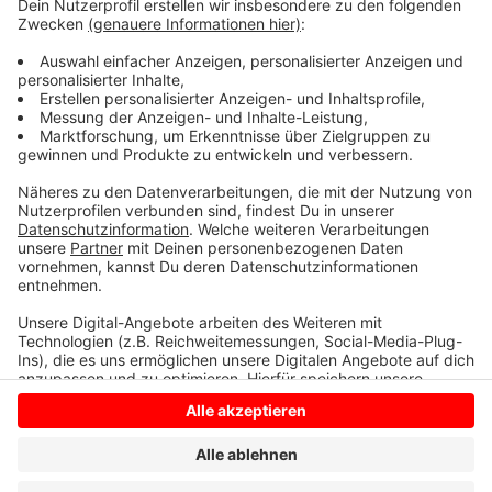
meisten Reden. Meist gab es Applaus. Nur schrillere
Töne aus dem Antifa-Lager ernteten auch einige
Buhrufe. Die Polizei hat 17 Strafanzeigen ausgefertigt
- für eine Demonstration dieser Größe sei das im
üblichen Rahmen, sagte ein Sprecher.
Anzeige
Anzeige
Anzeige