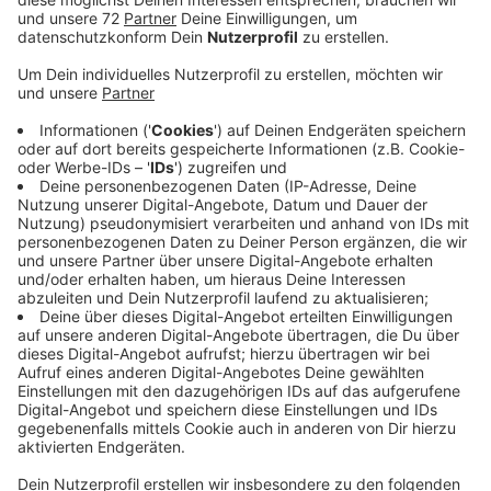
Ein Streit war am Wochenende auf dem Send
eskaliert. Die Sorge vor zunehmender
Gewaltbereitschaft wächst. Nach der Pandemie ist
die Kriminalität wieder gestiegen, bestätigt die
Kriminologin Ruth Linssen von der Fachhochschule
Münster. Allerdings sorgen auch die aktuellen Krisen
für eine Zunahme an Gewalt. Beispielsweise
existenziell: Wie bezahle ich die Energiekosten. Die
Politik müsse handeln, bevor es zu Gewalt-Vorfällen
kommt. Heißt: Sie muss die großen Probleme der
Menschen angehen. Trotz eines weitgehend sicheren
Arbeitsmarktes gebe es viele Menschen, die keine
Perspektiven sehen. Hier gelte es anzusetzen.
HIER
kommen Sie zum Interview mit Udo Weiss. Er
war jahrelang Leitender Polizeidirektor in Münster und