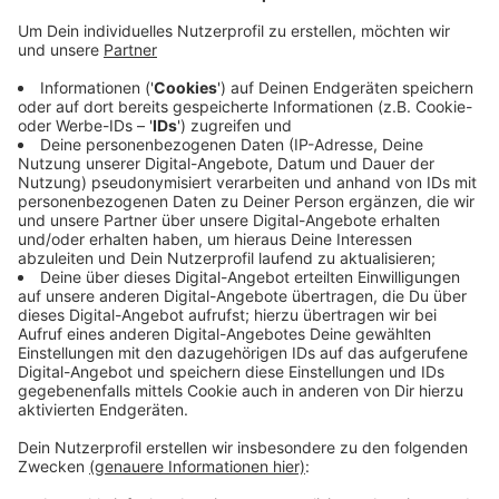
Oft haben Handwerksbetriebe im Kreis Coesfeld aber
Probleme Nachwuchs zu finden. Um junge Menschen
neugierig zu machen und zu zeigen, wie vielfältig das
Handwerk ist, sollen Betriebe jetzt kurze Handyvideos
drehen. Heute startet die heimische
Handwerkskammer den Aufruf. Gefragt sind
Momentaufnahmen aus dem Handwerksalltag zu jeder
Tages- und Nachtzeit. Betriebe laden die Videos
HIER
über eine Internetplattform hoch. Die Videos sind
Mitte September (19.9.) für alle zu sehen. Dann findet
der Tag des Handwerks wegen der Corona-Krise
erstmals komplett digital statt.
Anzeige