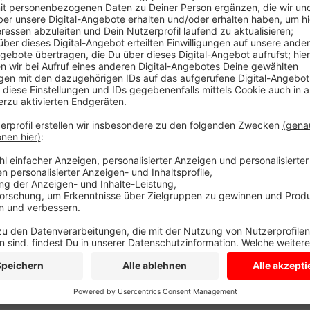
Eltern haben die Möglichkeit, sich umfassend über di
ihre Wunsch-Kita anzugeben. Die Vergabe erfolgt sp
kommenden Jahr ziehen die restlichen Orte im Berei
Jugendämter in Coesfeld und Dülmen haben das Port
gestartet. Infos zu dem neuen Portal am Beispiel S
Anzeige