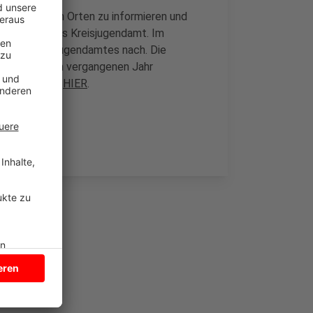
e Kitas in den Orten zu informieren und
äter durch das Kreisjugendamt. Im
ch des Kreisjugendamtes nach. Die
al bereits im vergangenen Jahr
enden gibt es
HIER
.