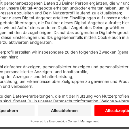
Es wäre eine echte Alternative zum Auto. Denn eine 
von Lüdinghausen nach Coesfeld fast 170 Euro. Doch
Wie viele Menschen finden das 49 Euro Ticket attra
Bahn? Das ist völlig unklar. Und damit auch, ob das
ausreicht. Der NWL, der Zweckverband für den Kreis 
der Politik. Es ist auch zu klären, wie sich die Einn
Verkehrsunternehmen aufteilen lassen. Ein wichtiger
gilt in ganz Deutschaland. Bus und Bahnfahrer brauch
Tarifen herumschlagen
Das 49 Euro Ticket kommt frühestens im Frühjahr. H
darüber.
Anzeige