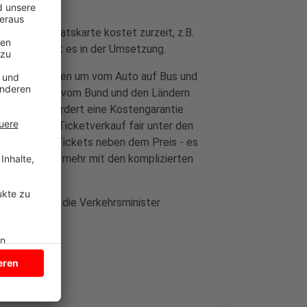
normale Monatskarte kostet zurzeit, z.B.
 noch hapert es in der Umsetzung.
ktiv und steigen um vom Auto auf Bus und
 zugesagt Geld vom Bund und den Ländern
Coesfeld, fordert eine Kostengarantie
ahmen aus dem Ticketverkauf fair unter den
 Vorteil des Tickets neben dem Preis - es
en sich nicht mehr mit den komplizierten
eute beraten die Verkehrsminister