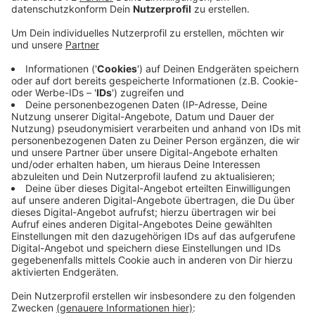
Anzeige
Im Kreis Coesfeld sorgt das für viele Diskussionen.
Wenn Bundestag und Bundesrat mitziehen, könnten
gelockerte Regeln schon ab dem Wochenende gelten.
Auf der Radio Kiepenkerl-Facebookseite ist Manfred
offen dafür. Marsha dagegen fordert zu warten, bis
alle ein Impfangebot bekommen haben. Hausarzt
Hubertus Hovestadt aus Rorup hat medizinische
Bedenken. Er befürchtet wieder steigende
Infektionszahlen, denn auch geimpfte Menschen
könnten sich noch anstecken. Das Recht ist auf der
Seite der Geimpften und Genesenen, gibt
Wirtschaftswissenschaftler Aloys Prinz von der Uni
Münster zu bedenken. Sie erhielten Rechte zurück und
keine zusätzlichen Sonderrechte.
Anzeige