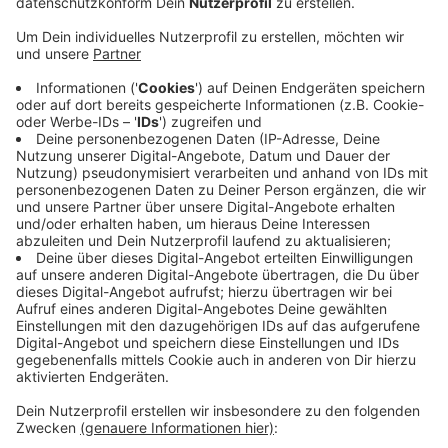
Anzeige
Bei den sogenannten Dooring-Unfällen kann es zu
schweren Verletzungen kommen. Für Günter Dieker
aus Nottuln vom Allgemeinen Deutschen Fahrradclub
im Kreis ist das geplante System wichtig und richtig,
aber die Technik ersetze nicht die Eigenverantwortung
der Fahrer bzw. Beifahrer. Für mehr Sicherheit
empfiehlt die Polizei im Kreis den sogenannten
niederländischen Griff. Dabei öffnen Fahrer und
Beifahrer die Tür mit DER Hand, die zum Schulterblick
zwingt. Das sei bereits eine gute Lösung um „Dooring“-
Unfälle einzudämmen.
Anzeige