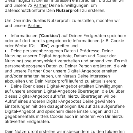
In beiden Fällen trug er ein Messer bei sich, offenbar
befand er sich in einem psychischen Ausnahmezustand
und stand unter dem Einfluss von Drogen. Erst war der
Mann in Darfeld aufgefallen. Er hatte sich in ein
unverschlossenes Auto gesetzt. Als der Besitzer ihn
ansprach, stellte er ein Messer in der Hand des
Mannes fest und alarmierte die Polizei. Doch der Mann
stieg aus dem Auto, lief zu einem Haus und klingelte
an einer Wohnungstür – mit dem Messer in der Hand.
Die Polizisten zogen ihre Waffen und ihnen gelang es,
den Mann festzunehmen. Weil er erheblich unter
Drogen stand, kam er in ein Krankenhaus. Am Sonntag
war der Mann in Appelhülsen unterwegs und werkelte
an einem Haus. Ein Zeuge sprach den Mann an,
daraufhin zog dieser ein Fleischermesser aus der
Tasche. Wieder gelang es der Polizei den Mann
festzunehmen. Weil er auf der Wache randalierte und
versuchte, sich zu verletzten, kam er in eine