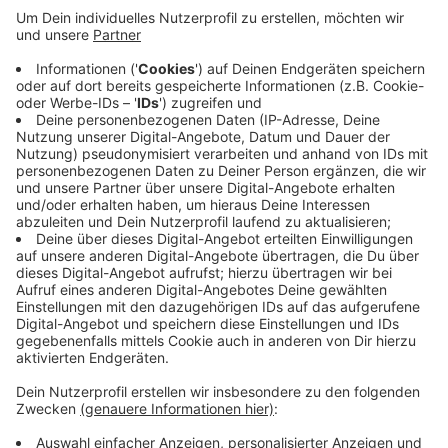
Sie sollten sich einen Platz aussuchen, der mindestens
500 Meter von Stromleitungen entfernt ist. Die
Lenkschnur des Drachen sollte höchsten 100 Meter
lang und aus Kunststoff sein. Das Material leitet
keinen Strom. Sollte sich doch einmal ein Drachen in
einer Stromleitung verfangen, bergen sie ihn auf keinen
Fall selbst, sondern informieren Sie Westnetz über die
Nummer 0800 411224.
HIER
können Kinder einen
Drachenführerschein machen.
Anzeige