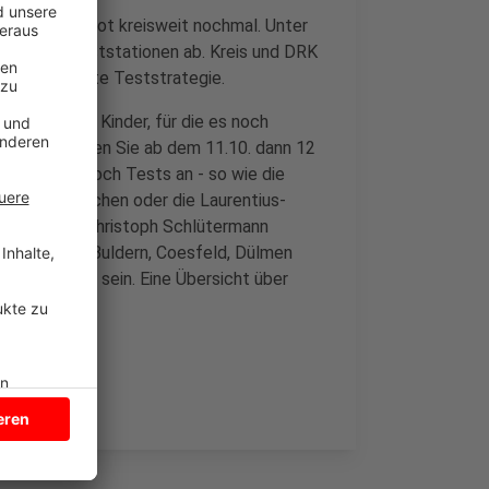
stellenangebot kreisweit nochmal. Unter
l seiner Teststationen ab. Kreis und DRK
eue, kreisweite Teststrategie.
elsweise für Kinder, für die es noch
nelltest zahlen Sie ab dem 11.10. dann 12
weit bieten noch Tests an - so wie die
 in Nordkirchen oder die Laurentius-
l DRK-Chef Christoph Schlütermann
eb nehmen.In Buldern, Coesfeld, Dülmen
h vorhanden sein. Eine Übersicht über
HIER.