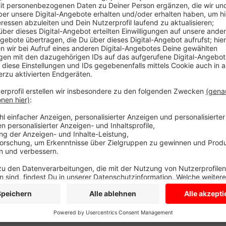
Jetzt an diesem Wochenende halbiert sich das Test
anderem das Deutsche Rote Kreuz baut einen Großtei
feilen heute Morgen an den letzten Details für die n
Kostenlos sind die nur noch für Ausnahmefälle, beispi
keinen Impfstoff gibt. Für einen professionellen Sch
bis 17 Euro - je nach Anbieter. Viele Apotheken kreis
Baumberg-Apotheke in Havixbeck, die Bären-Apotheke
Apotheke in Coesfeld. Gemeinsam mit dem Kreis wil
ebenfalls noch ein paar wenige Teststellen in Betri
und Lüdinghausen sollen solche DRK-Teststellen noc
kreisweit alle noch vorhandenen Teststellen gibt es
Anzeige