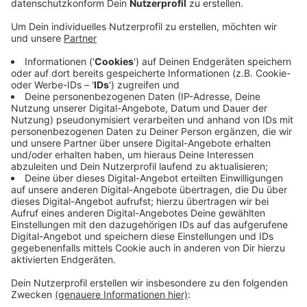
Anzeige
Der Ehrenamtspreis der Leichtathletik geht in diesem
Jahr an Franz-Josef-Sträter. Er trainiert seit über 15
Jahren Top-Athleten bei SuS Olfen und formte sie zu
nationalen Medaillengewinnern.
Der Ehrenamtspreis des Deutschen Fußballbundes
geht an den Vorsitzenden von Adler Buldern, Andreas
Albring.
Im Bereich Jugend und Schiedsrichter geht der Preis
an Jannik Weise. Er ist stellvertretender Jugendleiter
des VfL Billerbeck.
Anzeige