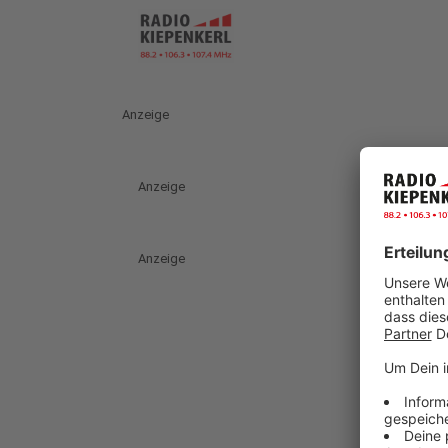
Anzeige
Anzeige
Anzeige