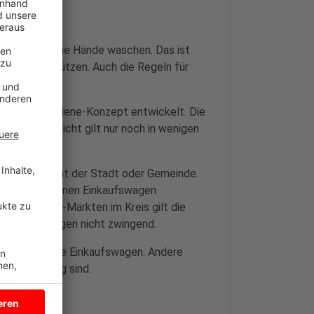
regelmäßig die Hände waschen. Das ist
virus zu schützen. Auch die Regeln für
dafür ein Hygiene-Konzept entwickelt. Die
aufswagenpflicht gilt nur noch in wenigen
gen Ordnungsamt der Stadt oder Gemeinde.
dass Kunden einen Einkaufswagen
Bei den K&K-Märkten im Kreis gilt die
Märkten dagegen nicht zwingend.
pender für die Einkaufswagen. Andere
ahlen niedrig sind.