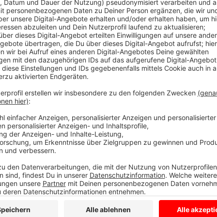
Anzeige
Mund- und Nasenschutz tragen, Abstand halten und 
weiterhin wichtig, um sich und andere vor dem Corona
Supermärkte sind gleich geblieben.
Doch jeder Supermarkt setzt sie anders um und hat 
Aldi-Märkte haben ihr Konzept überarbeitet, die Eink
Märkten.
Ob sie nötig ist, klären die Märkte mit dem jeweili
Das gilt generell: Verlangen Stadt oder Gemeinde, 
benutzen, müssen die Marktbetreiber das umsetzen. 
Einkaufswagenpflicht noch generell, bei den Rewe-
In einigen Märkten gibt es auch noch Desinfektionss
haben sie schon wieder abgebaut, weil die Infektionsz
Anzeige