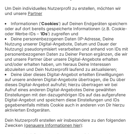
Anzeige
Allein in Billerbeck versorgten die Teams über 30 Mal
betrunkene oder gestürzte Narren. Rettungswagen
brachten fünf Menschen in Krankenhäuser, sagt Kreis
DRK Chef Christoph Schlütermann. Dennoch sei das im
Vergleich zu den Vorjahren eine durchschnittliche
Bilanz. Ähnlich bestätigt das die Polizei. Sie musste in
Olfen zwei Mal wegen Rangeleien unter Betrunkenen
eingreifen, in Billerbeck einmal. Hier kamen noch ein
Diebstahl und Platzverweise dazu. Für Altweiber sei
das wenig.
Anzeige