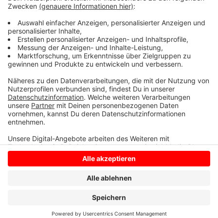
Das Bundeswirtschaftsministerium plant noch im
Sommer ein Gas-Auktionsmodell. Dieses soll
Unternehmen Anreize bieten, Gas einzusparen.
Anzeige
Anzeige
Anzeige
Anzeige