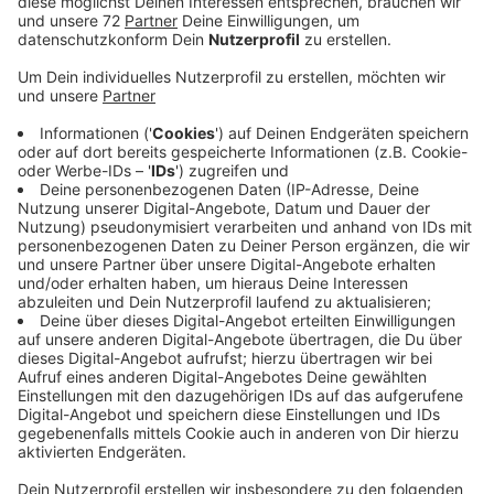
In den Hallen der Firma ETS – Erd- und
Tiefbauarbeiten in Senden stehen Maschinen, die sich
automatisch sofort abschalten, wenn Mitarbeiter sie
gerade nicht brauchen. Vergleichbar mit einem
Handydisplay, das sofort schwarz wird. Und die Firma
will noch weiter gehen: Sie plant Solaranlagen auf den
Dächern und den Fuhrpark auf Elektro umzustellen.
Gespannt ist sie dabei auf den ersten E-Bagger, den es
bald gibt. Solar ist ein großes Thema bei Unternehmen.
Der Maschinen-Hersteller Franz Ziel in Billerbeck nutzt
bereits Sonnen-Energie. Der Kunststoffvertrieb Bülte
in Lüdinghausen hat das noch vor. Auch sparsames
Licht spielt eine große Rolle. Der Boden-Hersteller
Parador in Coesfeld beispielsweise hat LED-Lampen
mit Bewegungsmelder installiert. Sein großes Ziel ist
es übrigens, in drei Jahren CO2-neutral zu sein!