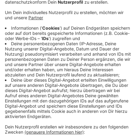
Veröffentlicht:
Montag, 23.05.2022 06:48
Anzeige
Das ist mal ein toller Erfolg gewesen. Und das macht
die neue Route ein stückweit bekannter und das
spricht sich unter Ausflüglern herum, hoffen
Touristiker im Kreis. An über 30 Stationen gab es
Kultur, die Resonanz ist noch immer durchweg gut,
zieht unter anderem das Kultur-Team der Gemeinde
Senden eine Bilanz. Unter anderem habe aber auch das
gute Wetter der Aktion in die Karten gespielt. Seit
zwei Jahren gibt es die SteverLandRoute bereits, die
Pandemie verhinderte, die neue Radroute offiziell zu
eröffnen.
Anzeige