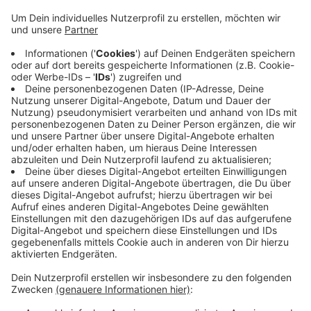
Veröffentlicht:
Freitag, 08.09.2023 05:47
Anzeige
In der A-Kreisliga Coesfeld bleibt die DJK Rödder
durch einen 4:0 Erfolg gegen Schlusslicht SG Coesfeld
2 in der Tabelle oben dran. Brukteria Rorup schlägt den
SV Gescher 2 mit 3:0 und setzt sich in der Tabelle
unten etwas ab. Der SV Bösensell ist zumindest bis
Sonntag Spitzenreiter der A-Kreisliga Münster.
Bösensell behauptet sich mit 5:1 gegen den SV
Rinkerode.
Anzeige