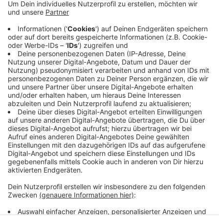
Die ersten Pollen von Frühblühern sind unterwegs.
Also von Birke, Erle und Hasel. Der Klimawandel führt
dazu, dass der Pollenflug deutlich früher startet, als
noch vor einigen Jahren. Beispielsweise habe die Erle
ihre Hauptblütezeit dadurch um rund neun Tage
vorverlegt. Experten empfehlen Allergikern, während
der Pollenzeit eine Maske zu tragen. Das sei ein guter
Schutz und helfe den Pollenkontakt zu minimieren.
Anzeige
Anzeige