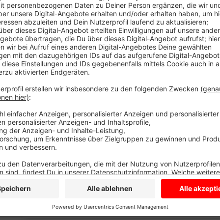
Der neue Expressbus, der seit dem Spätsommer auf
Münster unterwegs ist, soll Sie dazu bringen, das Aut
Baustein des Projekt „Mobiles Münsterland“ des Krei
der Bus ankommt und hat heute Nachmittag eine Zw
das Busunternehmen Regionalverkehr 280 Busfahrgä
gefragt, was sie von dem Expressbus zwischen Olfen
zufrieden. ABER: Kunden erkennen nicht, wo der Bus a
Sie wünschen sich eine bessere Verbindung in die O
Und: Das Expressbus-Fahren ist einfach zu teuer!!! 
über 10 Euro! Diese Kritikpunkte hat das Team aufge
nächsten Schritte ab. Ziel ist es, ein passgenaues A
Deshalb sammelt das Projekt-Team weiter Hinweise, 
finden Sie
HIER
.
Anzeige