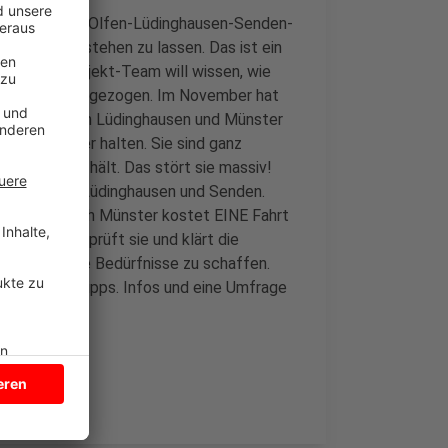
 der Strecke Olfen-Lüdinghausen-Senden-
o öfter mal stehen zu lassen. Das ist ein
ses. Das Projekt-Team will wissen, wie
ischenbilanz gezogen. Im November hat
ste zwischen Lüdinghausen und Münster
 und Münster halten. Sie sind ganz
ls nächstes hält. Das stört sie massiv!
rtskerne von Lüdinghausen und Senden.
Von Olfen nach Münster kostet EINE Fahrt
nommen. Es prüft sie und klärt die
ngebot für die Bedürfnisse zu schaffen.
Kritik und Tipps. Infos und eine Umfrage