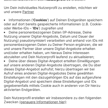
Über 1.200 Wohnungen pro Jahr in den kommenden
vier Jahren, zeigt die Prognose. Neubauten seien nötig
um auch abgewohnte Wohnungen in alten Häusern aus
der Nachkriegszeit zu ersetzen. An dem
Wohnungsbedarf im Kreis Coesfeld ändert leider auch
nichts die aktuelle Zahl leerstehender Wohnungen.
Eine Großzahl der Wohnungen sind eben auch diese, die
keiner mehr bewohnen kann. Sie müssten vorher
komplett, also aufwändig und damit teuer, saniert
werden. Um aber in den kommenden Jahren genug
neue Wohnungen zu bauen, muss das Neubauen
einfacher und damit auch günstiger sein.
Anzeige