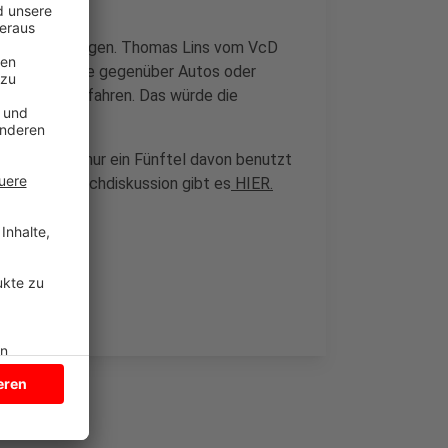
 Busse umsteigen. Thomas Lins vom VcD
h hätten Busse gegenüber Autos oder
 Innenstadt fahren. Das würde die
 Münster - nur ein Fünftel davon benutzt
 Infos zur Fachdiskussion gibt es
HIER.