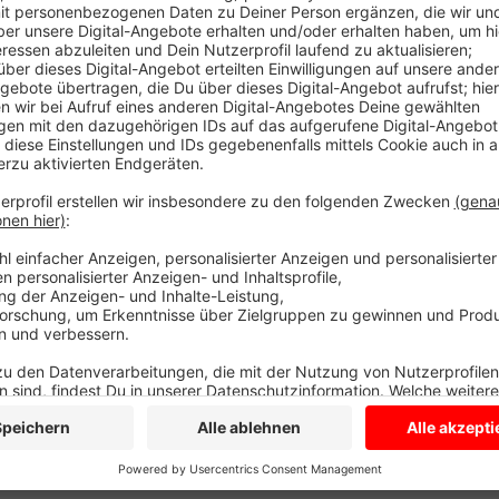
Es geht darum, dass mehr Menschen langfristig auf
setzt sich unter anderem für Busspuren ein. Dadurc
Motorrädern Vorrang und könnten schneller durch die
Attraktivität steigern.
Täglich pendeln rund 380.000 Menschen von und nach
Bus und Bahn - das müsse sich dringend ändern. Mehr
Anzeige