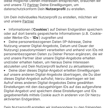
Viele Fahrlehrer haben jetzt Existenzängste. Wie zum
Beispiel Dieter Kock in Coesfeld. Die laufenden
Kosten, wie Versicherungen, muss er ja
weiterbezahlen. Deshalb hat er jetzt auch schon alle
seine Fahrschul-Autos und Motorräder abgemeldet.
Soweit ist es bei Michael Pöppelmann in Nottuln noch
nicht. Aber auch er versucht Förderungen zu
beantragen - um seine Fahrschule am Laufen zu
halten. Und Heike Brümmer in Ascheberg ist zu den
gewohnten Bürozeiten weiterhin für ihre Schüler zu
erreichen. Wenn sie zum Beispiel Fragen über den
Lernstoff haben. Alternativen für den theoretischen
Unterricht zu finden, ist aktuell schwierig. Für den
theoretischen Unterricht gilt für die Fahrschüler eine
Anwesenheitspflicht in den Räumen der Fahrschule.
Einige Fahrschulen haben schon bei der NRW-
Landesregierung um eine Ausnahme gebeten. Um zum