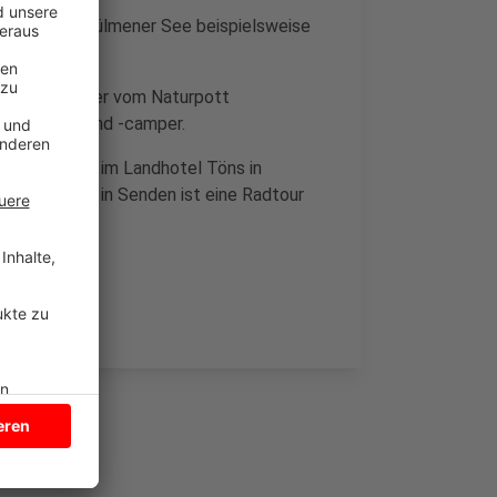
mpingplatz Dülmener See beispielsweise
t der Betreiber vom Naturpott
amperinnen und -camper.
 übernachten im Landhotel Töns in
ues Potthof in Senden ist eine Radtour