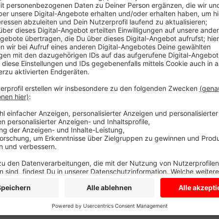
Die Campingplätze sind bereits gut besucht. Der Ca
ist an den Osterfeiertagen voll.
Der Trend zu Urlaub mit dem Wohnmobil hält an, sag
Borkenberge bei Seppenrade. Er begrüßt viele Neuc
Viele Menschen, die mit dem E-Bike unterwegs sind,
Merfeld. Bei den Urlaubsgästen des Hofhotels Groth
auf der 100-Schlösser-Route beliebt.
Anzeige