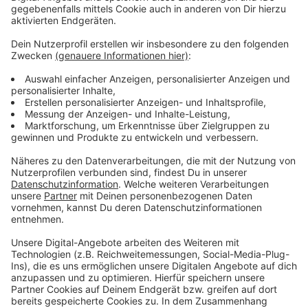
Besuchern ein sicheres Gefühl geben. Und beim
Kartoffelmarkt in Dülmen am ersten
Septemberwochenende setzen die Veranstalter auf
ihre Sicherheitskonzepte und die hydraulischen Poller,
die die Innenstadt für Autos absperren. Beim
Rosendahler Herbstzauberfestival in Darfeld wollen
die Organisatoren durch einen externen
Sicherheitsdienst und das Ordnungsamt vor Ort für ein
sicheres Gefühl sorgen. Auf dem Weg zur Bühne gibt
es Absperrgitter und Einlasskontrollen und auf dem
Gelände ist ein Infopoint geplant, an dem sich die
Besucher melden können, wenn ihnen etwas auffällt.
Und beim Billerbecker Stadtfest Mitte September
wollen die Veranstalter die Besucher zu Beginn
sensibilisieren. Sie sollen keine Angst haben, aber
wachsam sein. Die Polizei plant außerdem verstärkt
unterwegs zu sein, genau wie das Ordnungsamt und
Sozialarbeiter.