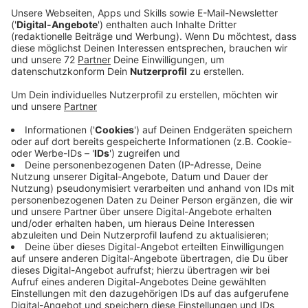
Veröffentlicht:
Donnerstag, 29.08.2024 07:00
Anzeige
Alle Veranstalter, mit denen wir gesprochen haben,
haben sich natürlich Gedanken gemacht und
Gespräche geführt. In Senden gibt es bei "Street live"
an diesem Samstag mehr Security und die Gemeinde
lässt Wassertanks als Absperrungen auf Straßen
aufstellen. Außerdem will die Gemeinde die
Mitarbeiter, die an den Kontrollstellen stehen, noch
einmal sensibilisieren auf Auffälligkeiten zu achten. Bei
"Ascheberg trifft sich" jetzt am Freitag ist der
Außendienst des Ordnungsamtes zusätzliche zu einem
Securitydienst im Einsatz. Die Gemeinde will mit den
Sicherheitsmaßnahmen nicht übertreiben, aber den