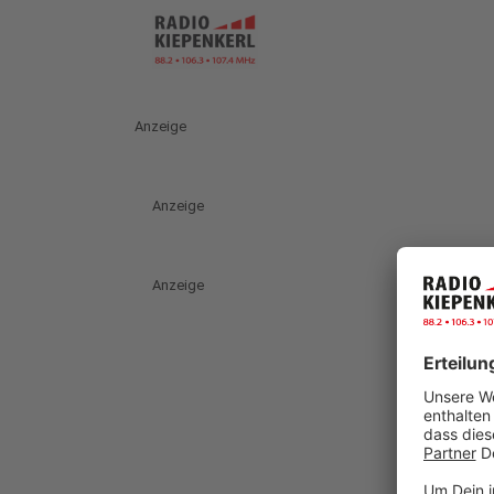
Anzeige
Anzeige
Anzeige