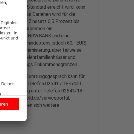
ergetischer Standard erreicht wird, kann
nt erhöhen. Das Darlehen wird für die
h beträgt der Zinssatz 0,5 Prozent bis
 tilgen. Hinzu kommen ein
Prozent für die NRW.BANK und eine
nt einmalig, mindestens jedoch 60,- EUR).
hmen der Modernisierung, aber teilweise
hngebäuden (Mehrfamilienhäuser und
stehen allerdings Einkommensgrenzen.
d kostenloses Beratungsgespräch kann für
as Arf unter Telefon 02541 / 18-6400
Julia Woltering unter Telefon 02541/18-
kreis-coesfeld.de/serviceportal
,
isierung
finden sich weitere