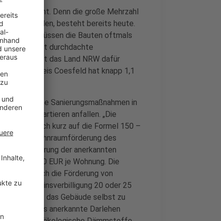
ung interessant. Denn die große Mehrzahl
 wohnen werden, besteht bereits heute.
stig leben, müssen die Bauten oftmals
kann durch gut durchdachte
em Jahr stellt das Land NRW dafür
eit – der Kreis Coesfeld hat knapp 1,1
men.
dass einheitliche Sanierungsmaßnahmen in
en Wohnquartieren anfallen. „Die
n lassen sich kurz auf die Formel 150 –
Fachdienst Wohnraumförderung des
zentige Förderung der anerkannten
 max. 150.000 EUR je Wohnung. Die
die sich durch die Förderung von
Dauer der Zinsverbilligung 20 oder 25
 die Pflicht, das Gebäude selbst zu
ehens. Auf das anerkannte Darlehen
gewährt; wenn ökologische Dämmstoffe