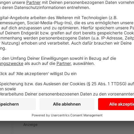
verwendet werden oder ein überdurchschnittlicher en
sich dieser um jeweils 5 Prozent auf bis zu 35 Proze
ersten 15 Jahre der Laufzeit zinsfrei gewährt. Danac
zum Ende der Zweckbindung. Es ist mit 2 Prozent zu
Verwaltungskostenbeitrag in Höhe von jährlich 0,5 
Verwaltungsgebühr für den Kreis Coesfeld (0,4 Proze
Förderfähig sind grundsätzlich alle baulichen Maßna
auch der Instandsetzung in und an bestehenden Wo
Eigenheime). Für die Förderung eines Eigenheims be
Ein Termin für ein ausführliches, unverbindliches un
die Modernisierung von Mietwohnungsraum mit Andre
und für die Modernisierung im Eigentumsbereich mit 
6402 vereinbart werden. Auf den Internetseiten
www.
www.mhkbg.de/wohnen
und
www.nrwbank.de/Modern
Informationen.
Anzeige