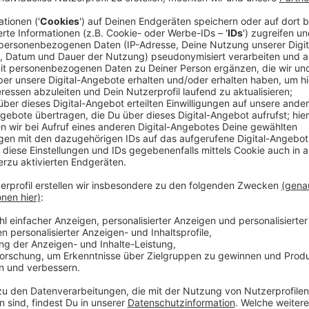
In so einem Fall ist die öffentliche Wohnraumförder
der Gebäude, in denen die Menschen in NRW künftig
Wollen die Bewohnerinnen und Bewohner dort langfri
den aktuellen Bedürfnissen angepasst werden. Das 
Modernisierungsmaßnahmen erreicht werden: In dies
Fördergelder in Höhe von insgesamt 100 Mio. EUR ber
Mio. EUR aus diesem Fördertopf zugewiesen bekom
Weitere Mittel sind bereits für den Fall reserviert, 
gewachsenen, aus mehreren Straßenzügen bestehend
aktuellen, nochmals verbesserten Förderbestimmunge
100 – 25 – 25 bringen“, erläutert Andreas Arf vom 
Kreises. Diese Zahlen stehen für eine einhundertpro
förderfähigen Bau- und Baunebenkosten in Höhe von
Zweckbindungen (Mietpreis- und Belegungsbindung), 
Mietwohnraum ergeben, betragen in Anlehnung an die 
Jahre. Bei geförderten Eigentumsmaßnahmen besteht
nutzen – bis zur vollständigen Rückzahlung des Darl
werden in der Regel 25 Prozent Tilgungsnachlass 